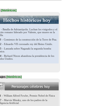
s
[históricos]
najes
[históricos]