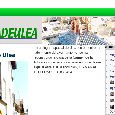
última
En un lugar especial de Ulea, en el centro, al
lado mismo del ayuntamiento, se ha
e Ulea
Ang
reconstruido la casa de la Carmen de la
Bañ
Adoración que para todo peregrino que desee
Jot
alquilar está a su disposición, LLAMAR AL
Car
TELÉFONO: 620 830 464.
Hom
El 
00: