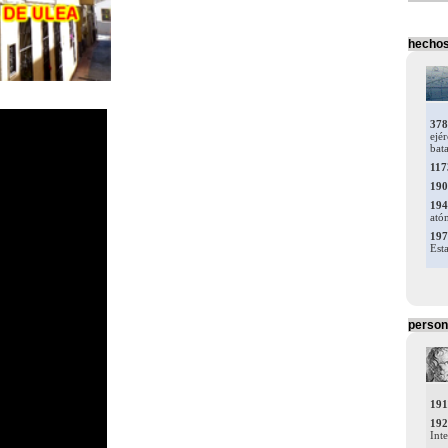
hecho
perso